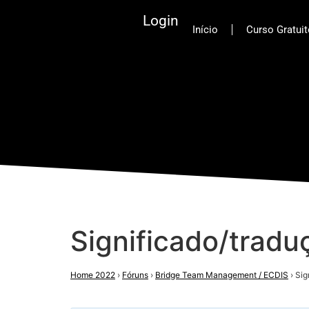
Login
Início
Curso Gratui
Significado/tradu
Home 2022
›
Fóruns
›
Bridge Team Management / ECDIS
›
Sig