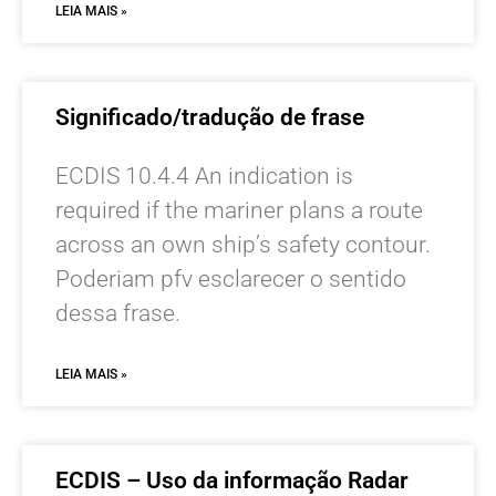
LEIA MAIS »
Significado/tradução de frase
ECDIS 10.4.4 An indication is
required if the mariner plans a route
across an own ship’s safety contour.
Poderiam pfv esclarecer o sentido
dessa frase.
LEIA MAIS »
ECDIS – Uso da informação Radar