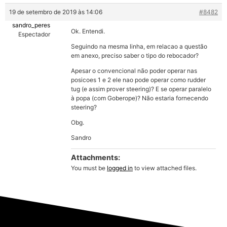
19 de setembro de 2019 às 14:06
#8482
sandro_peres
Ok. Entendi.
Espectador
Seguindo na mesma linha, em relacao a questão
em anexo, preciso saber o tipo do rebocador?
Apesar o convencional não poder operar nas
posicoes 1 e 2 ele nao pode operar como rudder
tug (e assim prover steering)? E se operar paralelo
à popa (com Goberope)? Não estaria fornecendo
steering?
Obg.
Sandro
Attachments:
You must be
logged in
to view attached files.