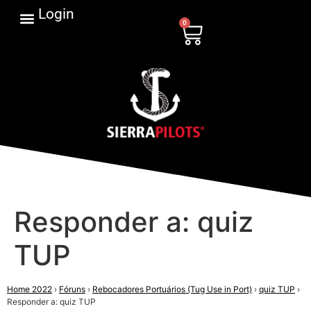
Login
0
Responder a: quiz
TUP
Home 2022
›
Fóruns
›
Rebocadores Portuários (Tug Use in Port)
›
quiz TUP
›
Responder a: quiz TUP