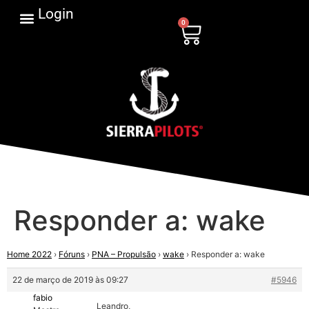
Login
0
Responder a: wake
Home 2022
›
Fóruns
›
PNA – Propulsão
›
wake
›
Responder a: wake
22 de março de 2019 às 09:27
#5946
fabio
Leandro,