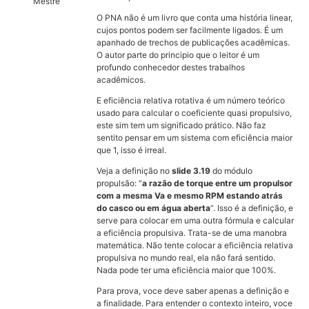
Mestre
O PNA não é um livro que conta uma história linear,
cujos pontos podem ser facilmente ligados. É um
apanhado de trechos de publicações acadêmicas.
O autor parte do principio que o leitor é um
profundo conhecedor destes trabalhos
acadêmicos.
E eficiência relativa rotativa é um número teórico
usado para calcular o coeficiente quasi propulsivo,
este sim tem um significado prático. Não faz
sentito pensar em um sistema com eficiência maior
que 1, isso é irreal.
Veja a definição no
slide 3.19
do módulo
propulsão: “
a razão de torque entre um propulsor
com a mesma Va e mesmo RPM estando atrás
do casco ou em água aberta
“. Isso é a definição, e
serve para colocar em uma outra fórmula e calcular
a eficiência propulsiva. Trata-se de uma manobra
matemática. Não tente colocar a eficiência relativa
propulsiva no mundo real, ela não fará sentido.
Nada pode ter uma eficiência maior que 100%.
Para prova, voce deve saber apenas a definição e
a finalidade. Para entender o contexto inteiro, voce