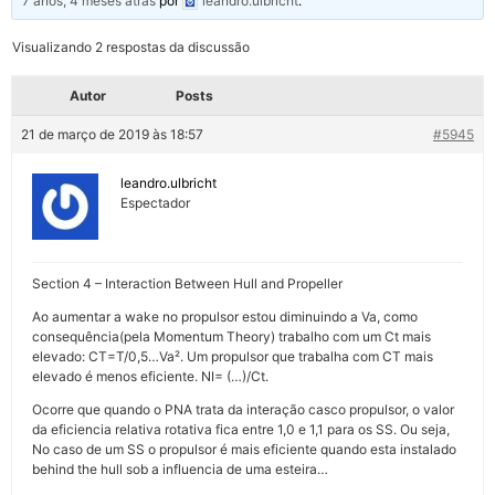
7 anos, 4 meses atrás
por
leandro.ulbricht
.
Visualizando 2 respostas da discussão
Autor
Posts
21 de março de 2019 às 18:57
#5945
leandro.ulbricht
Espectador
Section 4 – Interaction Between Hull and Propeller
Ao aumentar a wake no propulsor estou diminuindo a Va, como
consequência(pela Momentum Theory) trabalho com um Ct mais
elevado: CT=T/0,5…Va². Um propulsor que trabalha com CT mais
elevado é menos eficiente. NI= (…)/Ct.
Ocorre que quando o PNA trata da interação casco propulsor, o valor
da eficiencia relativa rotativa fica entre 1,0 e 1,1 para os SS. Ou seja,
No caso de um SS o propulsor é mais eficiente quando esta instalado
behind the hull sob a influencia de uma esteira…