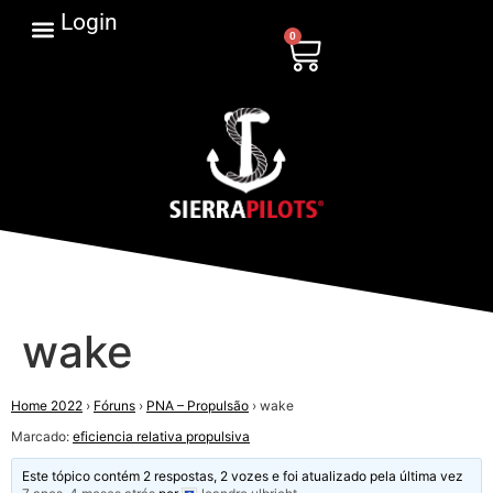
Login
0
wake
Home 2022
›
Fóruns
›
PNA – Propulsão
›
wake
Marcado:
eficiencia relativa propulsiva
Este tópico contém 2 respostas, 2 vozes e foi atualizado pela última vez