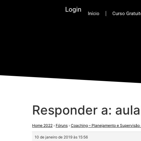
Login
Início
Curso Gratui
Responder a: aula
Home 2022
›
Fóruns
›
Coaching – Planejamento e Supervisão 
10 de janeiro de 2019 às 15:56