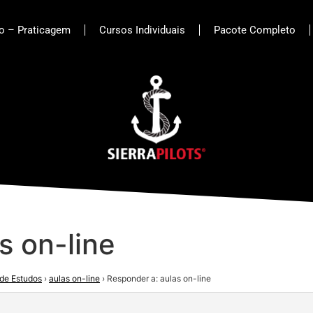
to – Praticagem
Cursos Individuais
Pacote Completo
s on-line
de Estudos
›
aulas on-line
›
Responder a: aulas on-line