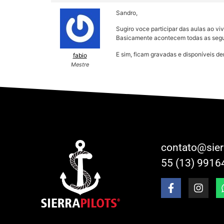
Sandro,
Sugiro voce participar das aulas ao vi
Basicamente acontecem todas as segun
E sim, ficam gravadas e disponíveis 
fabio
Mestre
contato@sier
55 (13) 9916