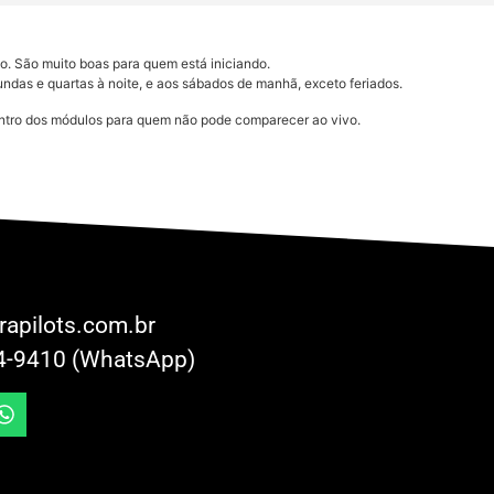
vo. São muito boas para quem está iniciando.
das e quartas à noite, e aos sábados de manhã, exceto feriados.
dentro dos módulos para quem não pode comparecer ao vivo.
rapilots.com.br
4-9410 (WhatsApp)