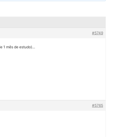
#5749
de 1 mês de estudo)…
#5765