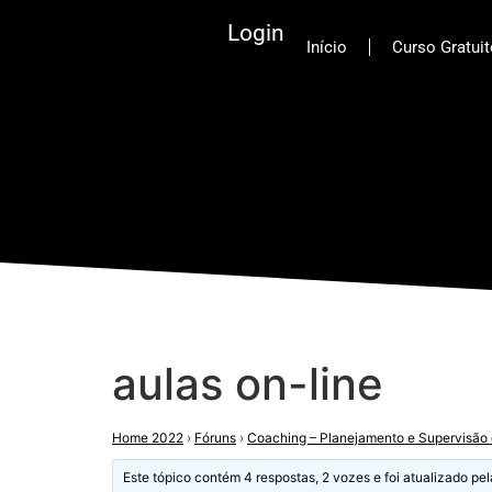
Login
Início
Curso Gratui
aulas on-line
Home 2022
›
Fóruns
›
Coaching – Planejamento e Supervisão 
Este tópico contém 4 respostas, 2 vozes e foi atualizado pe