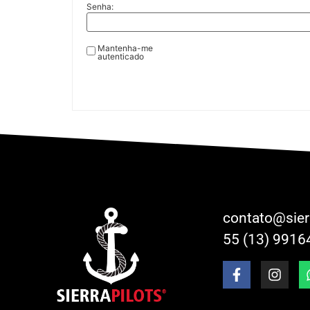
Senha:
Mantenha-me
autenticado
contato@sier
55 (13) 9916