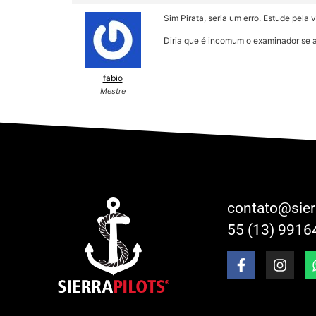
Sim Pirata, seria um erro. Estude pela
Diria que é incomum o examinador se a
fabio
Mestre
contato@sier
55 (13) 9916