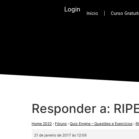
Login
Início
Curso Gratui
Responder a: RI
Home 2022
›
Fóruns
›
Quiz Engine – Questões e Exercícios
›
R
21 de janeiro de 2017 às 12:06