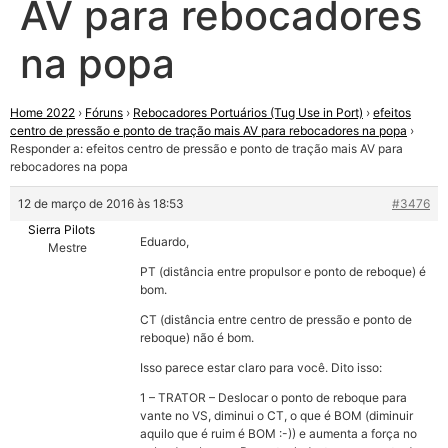
AV para rebocadores
na popa
Home 2022
›
Fóruns
›
Rebocadores Portuários (Tug Use in Port)
›
efeitos
centro de pressão e ponto de tração mais AV para rebocadores na popa
›
Responder a: efeitos centro de pressão e ponto de tração mais AV para
rebocadores na popa
12 de março de 2016 às 18:53
#3476
Sierra Pilots
Eduardo,
Mestre
PT (distância entre propulsor e ponto de reboque) é
bom.
CT (distância entre centro de pressão e ponto de
reboque) não é bom.
Isso parece estar claro para você. Dito isso:
1 – TRATOR – Deslocar o ponto de reboque para
vante no VS, diminui o CT, o que é BOM (diminuir
aquilo que é ruim é BOM :-)) e aumenta a força no