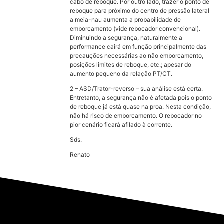
cabo de reboque. Por outro lado, trazer o ponto de
reboque para próximo do centro de pressão lateral
a meia-nau aumenta a probabilidade de
emborcamento (vide rebocador convencional).
Diminuindo a segurança, naturalmente a
performance cairá em função principalmente das
precauções necessárias ao não emborcamento,
posições limites de reboque, etc.; apesar do
aumento pequeno da relação PT/CT.
2 – ASD/Trator-reverso – sua análise está certa.
Entretanto, a segurança não é afetada pois o ponto
de reboque já está quase na proa. Nesta condição,
não há risco de emborcamento. O rebocador no
pior cenário ficará afilado à corrente.
Sds.
Renato