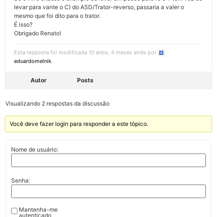
levar para vante o C) do ASD/Trator-reverso, passaria a valer o
mesmo que foi dito para o trator.
É isso?
Obrigado Renato!
Esta resposta foi modificada 10 anos, 4 meses atrás por
eduardomelnik
.
Autor
Posts
Visualizando 2 respostas da discussão
Você deve fazer login para responder a este tópico.
Nome de usuário:
Senha:
Mantenha-me
autenticado