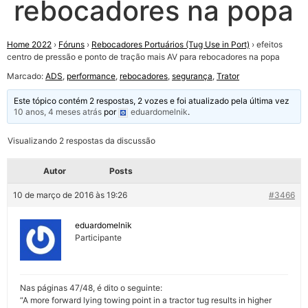
rebocadores na popa
Home 2022
›
Fóruns
›
Rebocadores Portuários (Tug Use in Port)
›
efeitos
centro de pressão e ponto de tração mais AV para rebocadores na popa
Marcado:
ADS
,
performance
,
rebocadores
,
segurança
,
Trator
Este tópico contém 2 respostas, 2 vozes e foi atualizado pela última vez
10 anos, 4 meses atrás
por
eduardomelnik
.
Visualizando 2 respostas da discussão
Autor
Posts
10 de março de 2016 às 19:26
#3466
eduardomelnik
Participante
Nas páginas 47/48, é dito o seguinte:
“A more forward lying towing point in a tractor tug results in higher