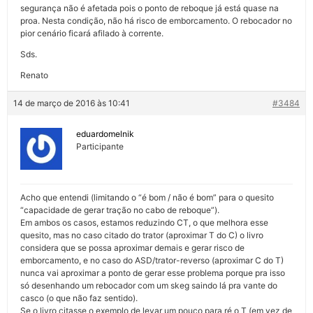
segurança não é afetada pois o ponto de reboque já está quase na
proa. Nesta condição, não há risco de emborcamento. O rebocador no
pior cenário ficará afilado à corrente.
Sds.
Renato
14 de março de 2016 às 10:41
#3484
eduardomelnik
Participante
Acho que entendi (limitando o “é bom / não é bom” para o quesito
“capacidade de gerar tração no cabo de reboque”).
Em ambos os casos, estamos reduzindo CT, o que melhora esse
quesito, mas no caso citado do trator (aproximar T do C) o livro
considera que se possa aproximar demais e gerar risco de
emborcamento, e no caso do ASD/trator-reverso (aproximar C do T)
nunca vai aproximar a ponto de gerar esse problema porque pra isso
só desenhando um rebocador com um skeg saindo lá pra vante do
casco (o que não faz sentido).
Se o livro citasse o exemplo de levar um pouco para ré o T (em vez de