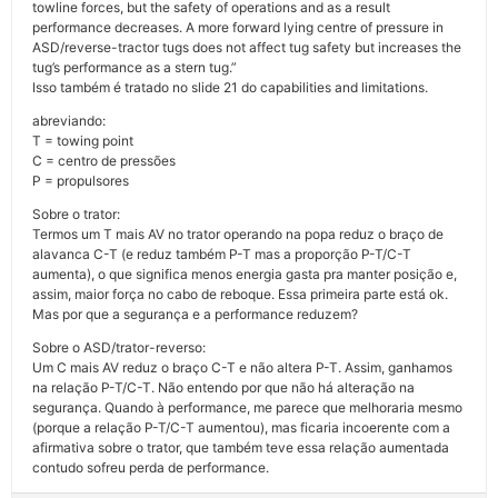
towline forces, but the safety of operations and as a result
performance decreases. A more forward lying centre of pressure in
ASD/reverse-tractor tugs does not affect tug safety but increases the
tug’s performance as a stern tug.”
Isso também é tratado no slide 21 do capabilities and limitations.
abreviando:
T = towing point
C = centro de pressões
P = propulsores
Sobre o trator:
Termos um T mais AV no trator operando na popa reduz o braço de
alavanca C-T (e reduz também P-T mas a proporção P-T/C-T
aumenta), o que significa menos energia gasta pra manter posição e,
assim, maior força no cabo de reboque. Essa primeira parte está ok.
Mas por que a segurança e a performance reduzem?
Sobre o ASD/trator-reverso:
Um C mais AV reduz o braço C-T e não altera P-T. Assim, ganhamos
na relação P-T/C-T. Não entendo por que não há alteração na
segurança. Quando à performance, me parece que melhoraria mesmo
(porque a relação P-T/C-T aumentou), mas ficaria incoerente com a
afirmativa sobre o trator, que também teve essa relação aumentada
contudo sofreu perda de performance.