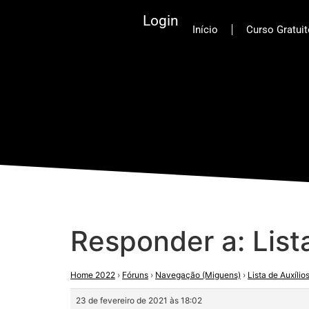
Login
Início
Curso Gratui
Responder a: List
Home 2022
›
Fóruns
›
Navegação (Miguens)
›
Lista de Auxílio
23 de fevereiro de 2021 às 18:02