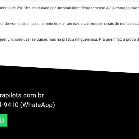
quência de 290Khz, modulada por um sinal identificador morse AV. A estação nã
e onde vem o sinal, pois no meio do mar um navio vai receber sinais de muitas es
uer um pode usar se quiser, mas na prática ninguém usa. Pra quem faz a prova d
rapilots.com.br
4-9410 (WhatsApp)