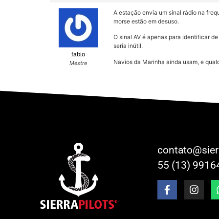
A estação envia um sinal rádio na fre
morse estão em desuso.
O sinal AV é apenas para identificar d
seria inútil.
fabio
Navios da Marinha ainda usam, e qualq
Mestre
contato@sier
55 (13) 9916