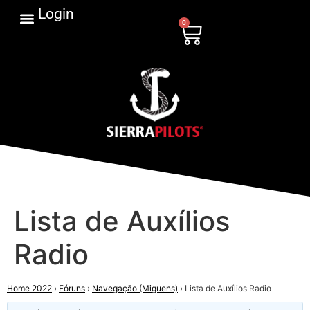
Login
0
Lista de Auxílios
Radio
Home 2022
›
Fóruns
›
Navegação (Miguens)
›
Lista de Auxílios Radio