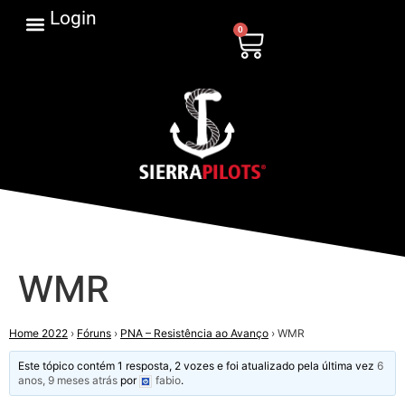
Login
0
WMR
Home 2022
›
Fóruns
›
PNA – Resistência ao Avanço
›
WMR
Este tópico contém 1 resposta, 2 vozes e foi atualizado pela última vez
6
anos, 9 meses atrás
por
fabio
.