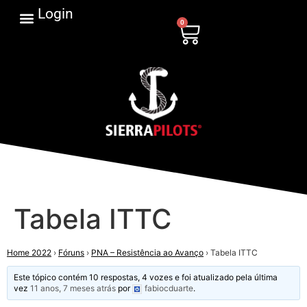
Login
0
Tabela ITTC
Home 2022
›
Fóruns
›
PNA – Resistência ao Avanço
›
Tabela ITTC
Este tópico contém 10 respostas, 4 vozes e foi atualizado pela última
vez
11 anos, 7 meses atrás
por
fabiocduarte
.