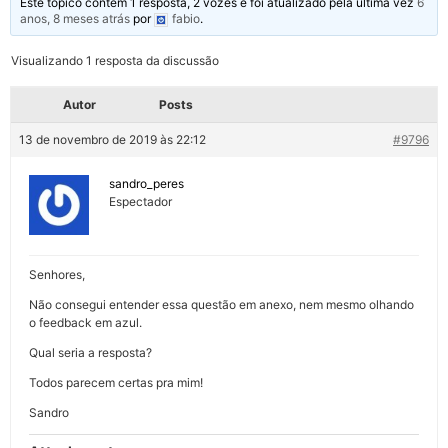
Este tópico contém 1 resposta, 2 vozes e foi atualizado pela última vez
6
anos, 8 meses atrás
por
fabio
.
Visualizando 1 resposta da discussão
Autor
Posts
13 de novembro de 2019 às 22:12
#9796
sandro_peres
Espectador
Senhores,
Não consegui entender essa questão em anexo, nem mesmo olhando
o feedback em azul.
Qual seria a resposta?
Todos parecem certas pra mim!
Sandro