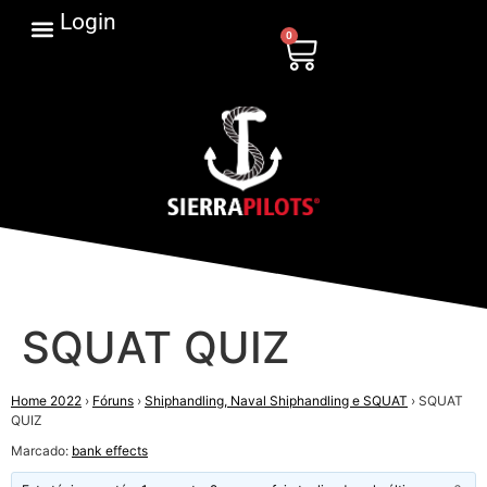
Login
0
SQUAT QUIZ
Home 2022
›
Fóruns
›
Shiphandling, Naval Shiphandling e SQUAT
›
SQUAT
QUIZ
Marcado:
bank effects