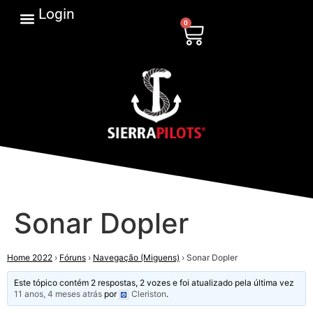
Login
0
Sonar Dopler
Home 2022
›
Fóruns
›
Navegação (Miguens)
›
Sonar Dopler
Este tópico contém 2 respostas, 2 vozes e foi atualizado pela última vez
11 anos, 4 meses atrás
por
Cleriston
.