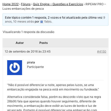
Home 2022
›
Fóruns
›
Quiz Engine – Questões e Exercícios
›
RIPEAM PRO –
Luzes embarcações de pesca
Este tópico contém 1 resposta, 2 vozes e foi atualizado pela última vez
9
anos, 10 meses atrás
por
fabio
.
Visualizando 1 resposta da discussão
Autor
Posts
12 de setembro de 2016 às 23:45
#4150
pirata
Participante
“Não é possível diferenciar a noite, apenas pelas luzes, se uma
embarcação engajada na pesca está em movimento ou fundeada.”
Alternativa considerada falsa, porém eu descordo visto que na regra
26b(III) fala que apenas quando houver seguimento, diferente de
movimento, a embarcação deve exibir as luzes de bordo e luz de
alcançado. Portanto é possível diferenciar uma embarcação com