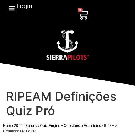
Login
0
RIPEAM Definições
Quiz Pró
Home 2022
›
Fóruns
›
Quiz Engine – Questões e Exercícios
›
RIPEAM
Definições Quiz Pró