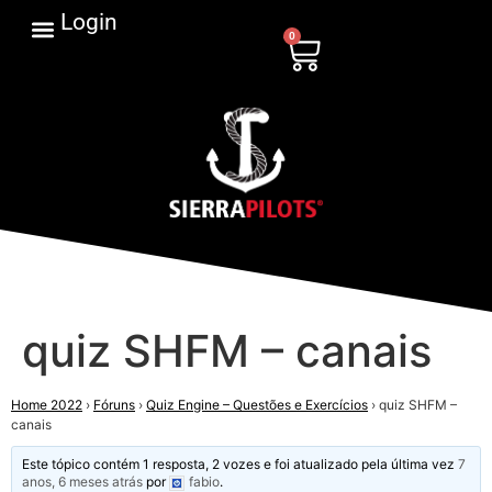
Login
0
quiz SHFM – canais
Home 2022
›
Fóruns
›
Quiz Engine – Questões e Exercícios
›
quiz SHFM –
canais
Este tópico contém 1 resposta, 2 vozes e foi atualizado pela última vez
7
anos, 6 meses atrás
por
fabio
.