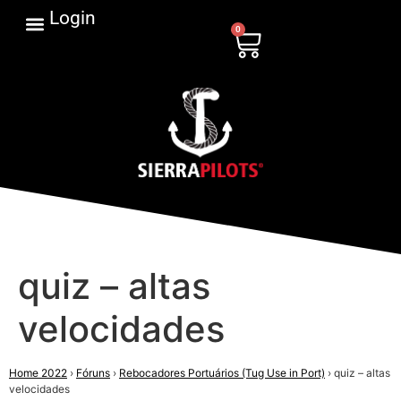
Login
0
quiz – altas
velocidades
Home 2022
›
Fóruns
›
Rebocadores Portuários (Tug Use in Port)
›
quiz – altas
velocidades