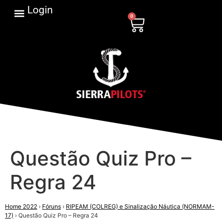
Login
0
Questão Quiz Pro –
Regra 24
Home 2022
›
Fóruns
›
RIPEAM (COLREG) e Sinalização Náutica (NORMAM-
17)
›
Questão Quiz Pro – Regra 24