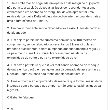
1- Uma embarcação engajada em operação de mergulho cujo porte
não permite a exibição de todas as luzes correspondentes à uma
embarcação em operação de mergulho, deverá apresentar uma
réplica da bandeira Delta (diving) do código internacional de sinais a
uma altura mínima de 1 metro.
2- Um navio mercante sendo rebocado deve exibir luzes de bordo e
de alcançado
3- Um objeto parcialmente submerso com mais de 100 metros de
comprimento, sendo rebocado, apresentando 8 luzes circulares
brancas equidistantes, estará cumprindo adequadamente a regra 24,
se pelo menos uma luz circular branca estiver instalada na
extremidade de vante e outra na extremidade de ré
4- Um navio petroleiro que estiver realizando operação de reboque
de outra embarcação em perigo estará dispensado de apresentar as
luzes da Regra 24, caso não tenha condições de faze-lo
5- Uma embarcação empurrando, de maneira que forme uma unidade
integrada com a barcaça que empurra, não precisa exibir as luzes da
regra 24.
O Gabarito fala que:
1- F
2- V