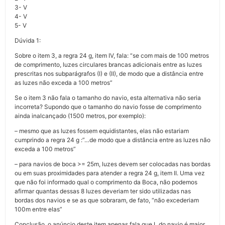
3- V
4- V
5- V
Dúvida 1:
Sobre o item 3, a regra 24 g, item IV, fala: “se com mais de 100 metros
de comprimento, luzes circulares brancas adicionais entre as luzes
prescritas nos subparágrafos (I) e (II), de modo que a distância entre
as luzes não exceda a 100 metros”
Se o item 3 não fala o tamanho do navio, esta alternativa não seria
incorreta? Supondo que o tamanho do navio fosse de comprimento
ainda inalcançado (1500 metros, por exemplo):
– mesmo que as luzes fossem equidistantes, elas não estariam
cumprindo a regra 24 g :”…de modo que a distância entre as luzes não
exceda a 100 metros”
– para navios de boca >= 25m, luzes devem ser colocadas nas bordas
ou em suas proximidades para atender a regra 24 g, item II. Uma vez
que não foi informado qual o comprimento da Boca, não podemos
afirmar quantas dessas 8 luzes deveriam ter sido utilizadas nas
bordas dos navios e se as que sobraram, de fato, “não excederiam
100m entre elas”
Conclusão, o anúncio deste item apenas fala que L do navio é maior