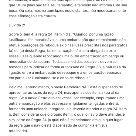
que 100m (mas não fala seu tamanho) e também não informa L da sua
boca. Ou seja, mesmo com luzes equidistantes, não necessariamente
essa afirmação está correta.
Dúvida 2:
Sobre o item 4, a regra 24, item h diz: “Quando, por uma razão
justificada, for impraticável a uma embarcação que normalmente não
efetua operações de reboque exibir as luzes prescritas nos parágrafos
(a) ou (c) desta Regra, tal embarcação não será obrigada a exibir
essas luzes quando rebocando uma outra embarcação em perigo ou
necessitando de socorro. Todas as medidas possíveis devem ser
tomadas para indicar da forma autorizada na Regra 36, a natureza da
ligação entre a embarcação de reboque e a embarcação rebocada,
em particular iluminando-se o cabo de reboque.”
Pelo meu entendimento, o navio Petroleiro NÃO está dispensado de
apresentar as luzes da regra 24, mas apenas dos itens a) ou c) da
regra. Se o navio Petroleiro estivesse, por exemplo, empurrando uma
outra embarcação e elas estivessem rigidamente ligadas entre si,
formando uma unidade integrada, ele deveria atender a regra 24, item
b. Sem considerar que o próprio item i, o qual o navio deve atender, é
sim, parte da Regra 24 (a qual não é mencionado em qualquer lugar
da regra que o navio está dispensado de cumpri-la em sua
totalidade).