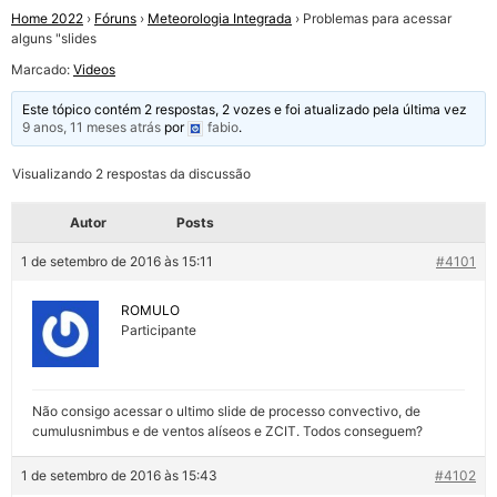
Home 2022
›
Fóruns
›
Meteorologia Integrada
›
Problemas para acessar
alguns "slides
Marcado:
Videos
Este tópico contém 2 respostas, 2 vozes e foi atualizado pela última vez
9 anos, 11 meses atrás
por
fabio
.
Visualizando 2 respostas da discussão
Autor
Posts
1 de setembro de 2016 às 15:11
#4101
ROMULO
Participante
Não consigo acessar o ultimo slide de processo convectivo, de
cumulusnimbus e de ventos alíseos e ZCIT. Todos conseguem?
1 de setembro de 2016 às 15:43
#4102