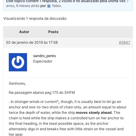
Este tópico contém 1 resposta, 2 vozes e foi atualizado pela última vez
7
anos, 6 meses atrás
por
fabio
.
Visualizando 1 resposta da discussão
Autor
Posts
30 de janeiro de 2019 às 17:58
#5847
sandro_peres
Espectador
Senhores,
Na passagem abaixo pag 175 do SHFM
. In stronger winds or current*,, though, it is usually best to let go an
anchor and one-to-two shots of chain only, an amount equal to about
twice the depth of water, while the ship
moves slowly ahead
. The
chain is held while the ship makes a controlled turn on her anchor to
the final heading, in the least possible space, as the anchor
alternately digs in and breaks free with little strain on the vessel and
her gear