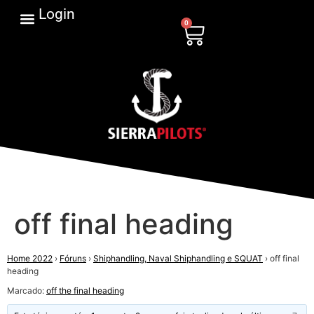
Login
0
off final heading
Home 2022
›
Fóruns
›
Shiphandling, Naval Shiphandling e SQUAT
›
off final
heading
Marcado:
off the final heading