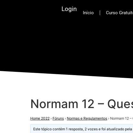
Login
Início
Curso Gratui
Normam 12 – Que
Home 2022
›
Fóruns
›
Normas e Regulamentos
›
Normam 12 – 
Este tópico contém 1 resposta, 2 vozes e foi atualizado pela