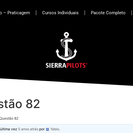
to – Praticagem
Cursos Individuais
Pacote Completo
stão 82
Questão 82
 última vez
5 anos atrás
por
fabio
.