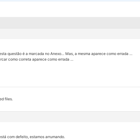
a esta questão é a marcada no Anexo… Mas, a mesma aparece como errada …
rcar como correta aparece como errada …
d files.
está com defeito, estamos arrumando.