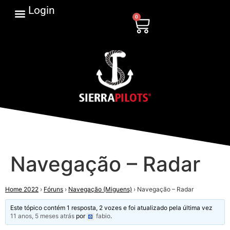
Login
0
Navegação – Radar
Home 2022
›
Fóruns
›
Navegação (Miguens)
›
Navegação – Radar
Este tópico contém 1 resposta, 2 vozes e foi atualizado pela última vez
11 anos, 5 meses atrás
por
fabio
.