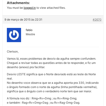
Attachments:
You must be
logged in
to view attached files.
9 de março de 2015 às 22:31
#2670
fabio
Mestre
Clerison,
Vamos lá, esses problemas de desvio da agulha sempre confundem.
Cheguei a revisar todas as questões antes de te responder, e fiz um
desenho (anexo) pra facilitar.
Desvio LESTE significa que o Norte desviado está ao leste do Norte
real.
No desenho voce observa que se a agulha aponta pra 330, indicando
o ângulo formado com o norte da agulha (linha pontilhada vermelha),
significa que o ângulo com o verdadeiro norte tem que ser maior.
A fórmula nos diz : Rmg=Rv+Dmg ; ou Rv=Rmg-Dmg;
e também : Rag=Rv+Dmg+Dag ; ou Rv=Rag-Dmg-Dag.