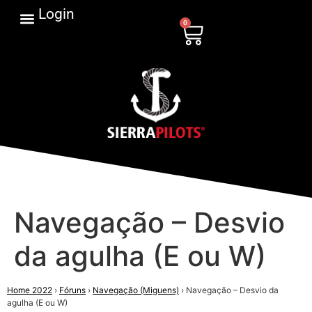
Login
0
Navegação – Desvio
da agulha (E ou W)
Home 2022
›
Fóruns
›
Navegação (Miguens)
›
Navegação – Desvio da
agulha (E ou W)