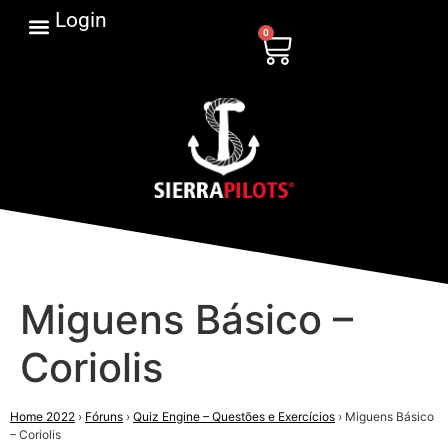
Login
0
Miguens Básico –
Coriolis
Home 2022
›
Fóruns
›
Quiz Engine – Questões e Exercícios
›
Miguens Básico
– Coriolis