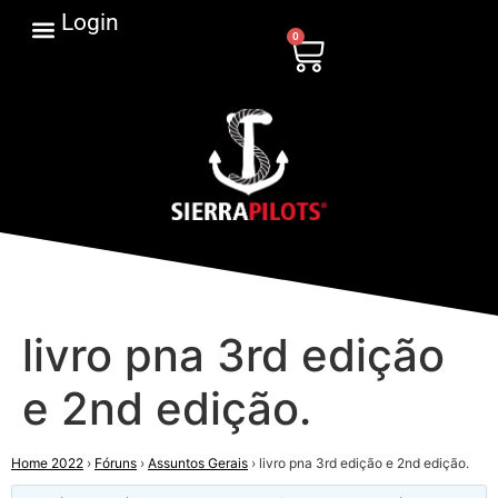
Login
0
livro pna 3rd edição
e 2nd edição.
Home 2022
›
Fóruns
›
Assuntos Gerais
›
livro pna 3rd edição e 2nd edição.