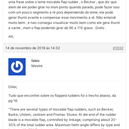
uma frase sobre o leme movable flap rudder , o Becker , que diz que
alem de ele poder girar no msm ponto quando parado, pode fazer isso
com um pouco segmento a ré pois dependendo do leme, ele pode
gerar thurst avante e compensar esse movimento a ré. Não entendi
muito bem , e nao consegui visualizar muito bem como ele gera thurst
a vante , msm o flap podendo girar de 90 a 110 graus . Grato .
Att,
14 de novembro de 2018 às 14:32
#5593
fabio
Mestre
Diller,
Tudo que encontrei sobre os flapped rudders foi o trecho abaixo, da
pg 16:
“There are several types of movable flap rudders, such as Becker,
Barke, Ulstein, Jastram and Promac Stuwa. At die end of the rudder
blade is a movable flap, controlled by linkage, comprising about 20-
30% of the total rudder area. Maximum helm angle differs by type and