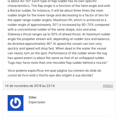
is about 40-50°. Each type of flap rudder has its own specific
characteristics. The flap angle is a function of the helm angle and with
a Becker rudder, for instance, it will be about three times the main
rudder angle for the lower range and decreasing to a factor of two for
the upper range rudder angles. Maximum lift, which is achieved at a
rudder angle of approximately 30°, is increased by 60-70% compared
with a conventional rudder of the same shape, size and area.
Sideways thrust ranges up to 50% of ahead thrust. At maximum rudder
angle the propeller stream will, depending on rudder size and balance,
be diverted approximately 90°. At speed the vessel can turn very
quickly and speed will drop fast. When dead in the water the vessel
can nearly turn on the spot. Performance of the rudder when the tug
has speed astern is about the same as that of an unflapped rudder.
Tugs may have more than one movable flap rudder behind a nozzle.”
Voce poderia especificar em qual página (ou número do slide do
curso) do livro está o trecho que deu origem à sua dúvida?
14 de novembro de 2018 às 23:14
#5600
Diller
Espectador