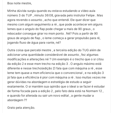
Boa noite mestre,
Minha dúvida surgiu quando eu estava estudando a vídeo aula
número 3 do TUP , minuto 36:08, gravada pelo instrutor Felipe . Mas
agora revendo o assunto , acho que entendi. Ele quer dizer que
mesmo com algum seguimento a ré , que pode acontecer em alguns
lemes que o angulo do flap pode chegar a mais de 90 graus , o
rebocador consegue girar no msm ponto . Né? Pois a partir de 90
graus de angulo de flap , o leme começa a gerar propulsão para ré,
jogando fluxo de água para vante, né?
Outra coisa que percebi mestre , a terceira edição do TUG além de
adicionar uma quantidade considerável de assunto , fez algumas
modificações e alterações né ? Um exemplo é o trecho que o sr citou
da edição 2 e esse msm trecho na edição 3 . O angulo máximo está
diferente e nesse trecho(edição 2) fala que com máquina a ré , esse
leme tem quase a msm eficiencia que o convencional , e na edição 3
já fala que a eficiência é pior com máquina a ré . Isso muitas vezes me
gerar dúvidas na abordagem e estratégia de estudo a seguir
exatamente. O sr mantém sua opinião que o ideal a se fazer é estudar
de forma focada para a edição 2 , pelo fato dela está na Normam 12 ,
e quando for alterada ou sair um novo edital , a gente mudar a
abordagem ??
Grato pela atenção.