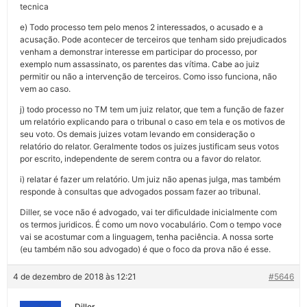
tecnica
e) Todo processo tem pelo menos 2 interessados, o acusado e a
acusação. Pode acontecer de terceiros que tenham sido prejudicados
venham a demonstrar interesse em participar do processo, por
exemplo num assassinato, os parentes das vítima. Cabe ao juiz
permitir ou não a intervenção de terceiros. Como isso funciona, não
vem ao caso.
j) todo processo no TM tem um juiz relator, que tem a função de fazer
um relatório explicando para o tribunal o caso em tela e os motivos de
seu voto. Os demais juizes votam levando em consideração o
relatório do relator. Geralmente todos os juizes justificam seus votos
por escrito, independente de serem contra ou a favor do relator.
i) relatar é fazer um relatório. Um juiz não apenas julga, mas também
responde à consultas que advogados possam fazer ao tribunal.
Diller, se voce não é advogado, vai ter dificuldade inicialmente com
os termos juridicos. É como um novo vocabulário. Com o tempo voce
vai se acostumar com a linguagem, tenha paciência. A nossa sorte
(eu também não sou advogado) é que o foco da prova não é esse.
4 de dezembro de 2018 às 12:21
#5646
Diller