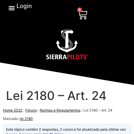
Login
0
Lei 2180 – Art. 24
Home 2022
›
Fóruns
›
Normas e Regulamentos
›
Lei 2180 – Art. 24
Marcado:
lei 2180
Este tópico contém 2 respostas, 2 vozes e foi atualizado pela última vez