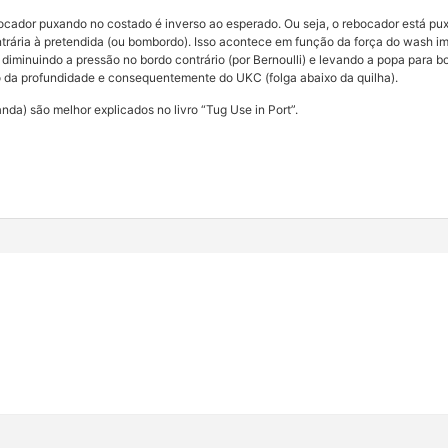
bocador puxando no costado é inverso ao esperado. Ou seja, o rebocador está pu
ontrária à pretendida (ou bombordo). Isso acontece em função da força do was
, diminuindo a pressão no bordo contrário (por Bernoulli) e levando a popa para 
ão da profundidade e consequentemente do UKC (folga abaixo da quilha).
nda) são melhor explicados no livro “Tug Use in Port”.