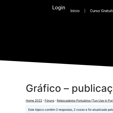
Login
Início
Curso Gratui
Gráfico – publi
Home 2022
›
Fóruns
›
Rebocadores Portuários (Tug Use in Por
Este tópico contém 2 respostas, 2 vozes e foi atualizado pe