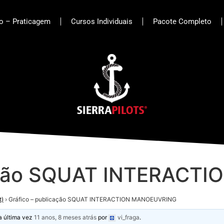
to – Praticagem
Cursos Individuais
Pacote Completo
cação SQUAT INTERAC
t)
›
Gráfico – publicação SQUAT INTERACTION MANOEUVRING
la última vez
11 anos, 8 meses atrás
por
vi_fraga
.