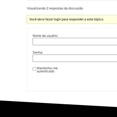
Visualizando 2 respostas da discussão
Você deve fazer login para responder a este tópico.
Nome de usuário:
Senha:
Mantenha-me
autenticado