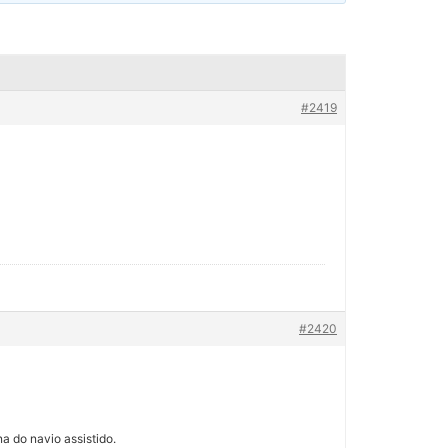
#2419
#2420
a do navio assistido.