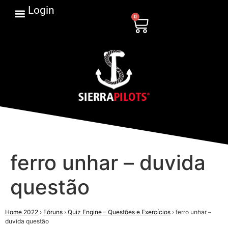
Login
0
ferro unhar – duvida
questão
Home 2022
›
Fóruns
›
Quiz Engine – Questões e Exercícios
›
ferro unhar –
duvida questão