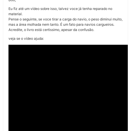
Eu fiz até um vídeo sobre isso, talvez voce já tenha reparado no
material.
Pense o seguinte, se voce tirar a carga do navio, o peso diminui muito,
mas a área molhada nem tanto. É um fato para navios cargueiros.
Acredite, o livro está certissimo, apesar da confusão.
veja se o vídeo ajuda: