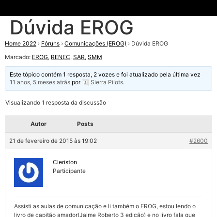
Dúvida EROG
Home 2022
›
Fóruns
›
Comunicações (EROG)
›
Dúvida EROG
Marcado:
EROG
,
RENEC
,
SAR
,
SMM
Este tópico contém 1 resposta, 2 vozes e foi atualizado pela última vez
11 anos, 5 meses atrás
por
Sierra Pilots
.
Visualizando 1 resposta da discussão
Autor
Posts
21 de fevereiro de 2015 às 19:02
#2600
Cleriston
Participante
Assisti as aulas de comunicação e li também o EROG, estou lendo o
livro de capitão amador(Jaime Roberto 3 edição) e no livro fala que