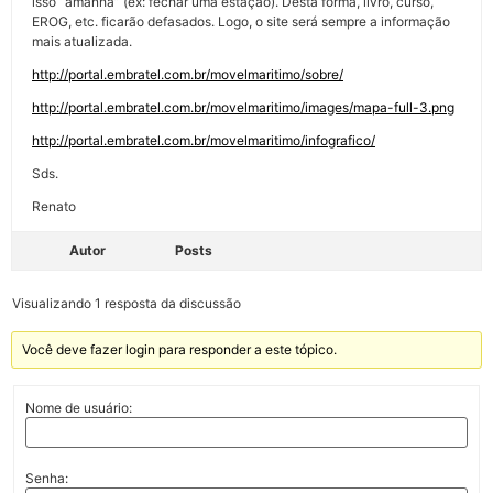
isso “amanhã” (ex: fechar uma estação). Desta forma, livro, curso,
EROG, etc. ficarão defasados. Logo, o site será sempre a informação
mais atualizada.
http://portal.embratel.com.br/movelmaritimo/sobre/
http://portal.embratel.com.br/movelmaritimo/images/mapa-full-3.png
http://portal.embratel.com.br/movelmaritimo/infografico/
Sds.
Renato
Autor
Posts
Visualizando 1 resposta da discussão
Você deve fazer login para responder a este tópico.
Nome de usuário:
Senha: