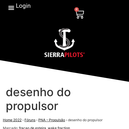
Login
0
desenho do
propulsor
Home 2022
›
Fóruns
›
PNA – Propulsão
›
desenho do propulsor
Marcado:
fracao de esteira
,
wake fraction