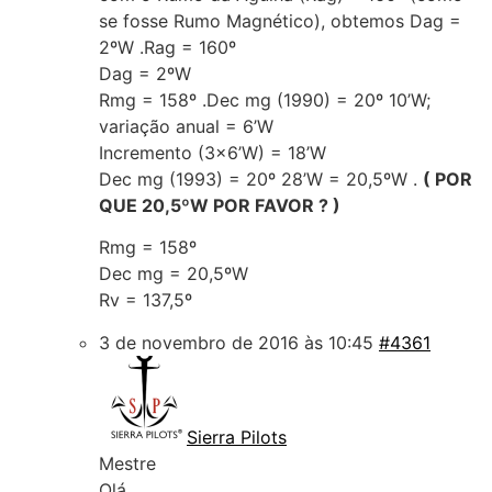
se fosse Rumo Magnético), obtemos Dag =
2ºW .Rag = 160º
Dag = 2ºW
Rmg = 158º .Dec mg (1990) = 20º 10’W;
variação anual = 6’W
Incremento (3×6’W) = 18’W
Dec mg (1993) = 20º 28’W = 20,5ºW .
( POR
QUE 20,5ºW POR FAVOR ? )
Rmg = 158º
Dec mg = 20,5ºW
Rv = 137,5º
3 de novembro de 2016 às 10:45
#4361
Sierra Pilots
Mestre
Olá,