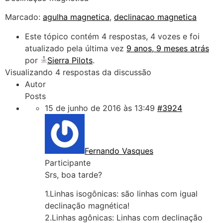
Marcado:
agulha magnetica
,
declinacao magnetica
Este tópico contém 4 respostas, 4 vozes e foi
atualizado pela última vez
9 anos, 9 meses atrás
por
Sierra Pilots
.
Visualizando 4 respostas da discussão
Autor
Posts
15 de junho de 2016 às 13:49
#3924
Fernando Vasques
Participante
Srs, boa tarde?
1.Linhas isogônicas: são linhas com igual
declinação magnética!
2.Linhas agônicas: Linhas com declinação