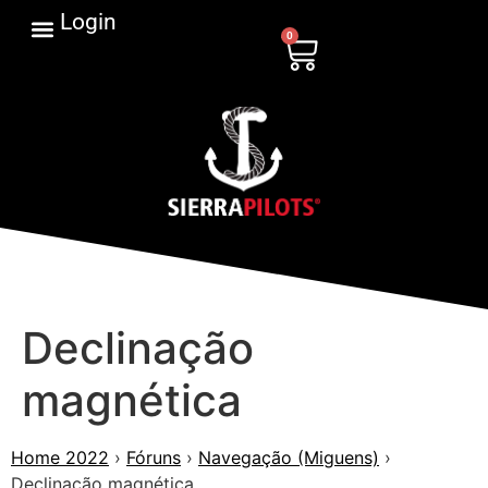
Login
0
Declinação
magnética
Home 2022
›
Fóruns
›
Navegação (Miguens)
›
Declinação magnética