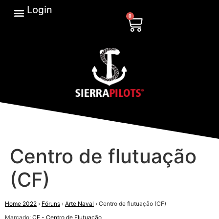
Login
0
Centro de flutuação
(CF)
Home 2022
›
Fóruns
›
Arte Naval
›
Centro de flutuação (CF)
Marcado:
CF - Centro de Flutuação