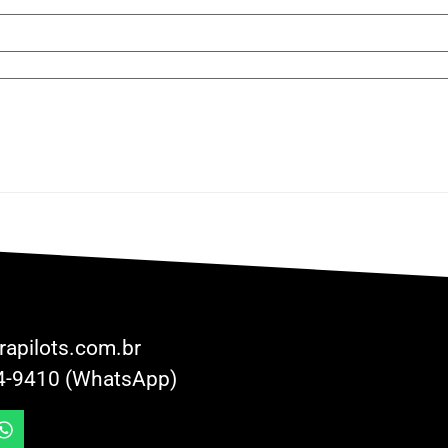
rapilots.com.br
4-9410 (WhatsApp)