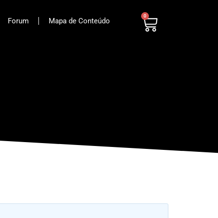
0
Forum
Mapa de Conteúdo