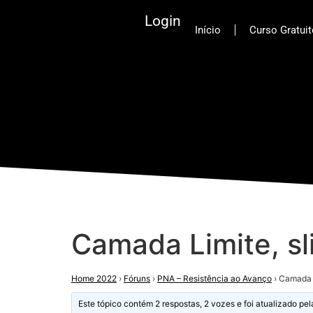
Login
Início
Curso Gratui
Camada Limite, sl
Home 2022
›
Fóruns
›
PNA – Resistência ao Avanço
›
Camada L
Este tópico contém 2 respostas, 2 vozes e foi atualizado pe