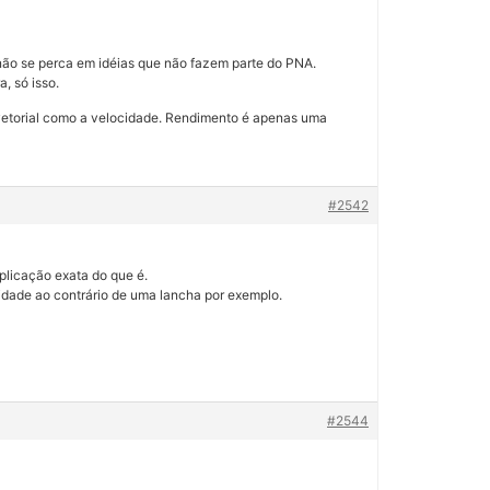
 não se perca em idéias que não fazem parte do PNA.
, só isso.
 vetorial como a velocidade. Rendimento é apenas uma
#2542
plicação exata do que é.
idade ao contrário de uma lancha por exemplo.
#2544