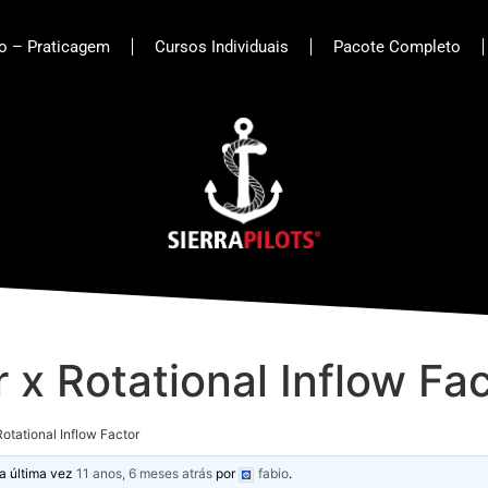
to – Praticagem
Cursos Individuais
Pacote Completo
r x Rotational Inflow Fa
Rotational Inflow Factor
la última vez
11 anos, 6 meses atrás
por
fabio
.