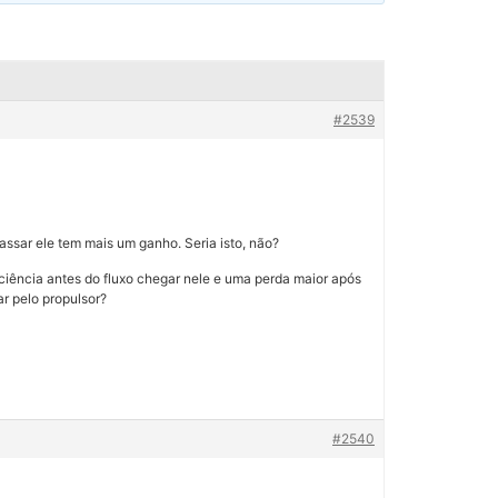
#2539
ssar ele tem mais um ganho. Seria isto, não?
ficiência antes do fluxo chegar nele e uma perda maior após
r pelo propulsor?
#2540