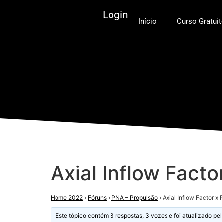
Login
Início
Curso Gratui
Axial Inflow Facto
Home 2022
›
Fóruns
›
PNA – Propulsão
›
Axial Inflow Factor x 
Este tópico contém 3 respostas, 3 vozes e foi atualizado pe