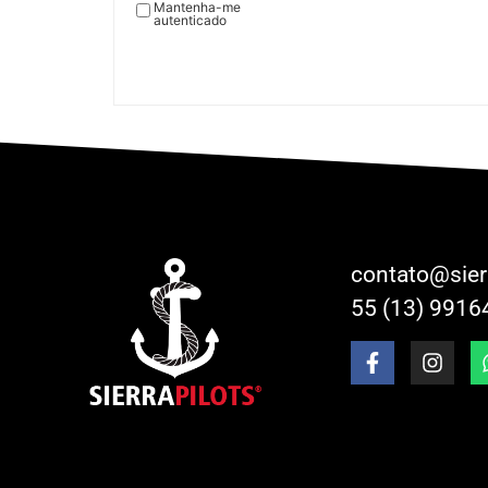
Mantenha-me
autenticado
contato@sier
55 (13) 9916