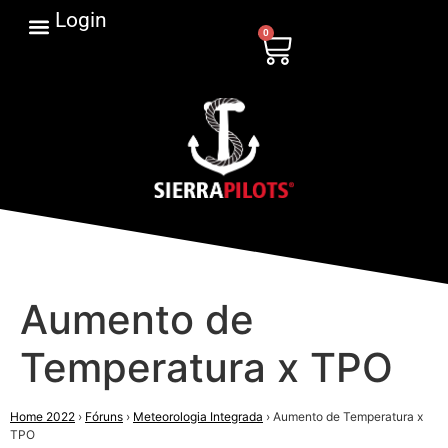
Login
0
Aumento de
Temperatura x TPO
Home 2022
›
Fóruns
›
Meteorologia Integrada
›
Aumento de Temperatura x
TPO