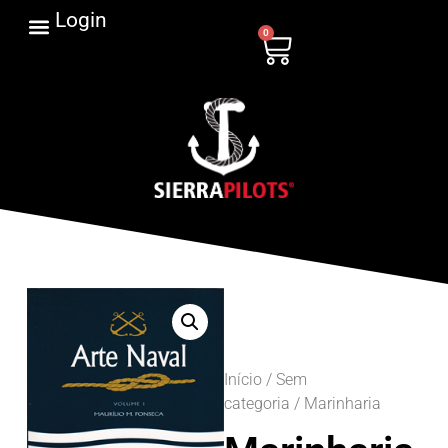
Login
0
Início
/
Sem
categoria
/ Marinharia