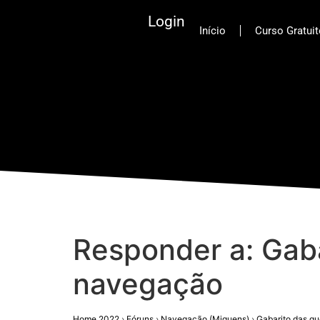
Login
Início
Curso Gratui
Responder a: Gaba
navegação
Home 2022
›
Fóruns
›
Navegação (Miguens)
›
Gabarito das qu