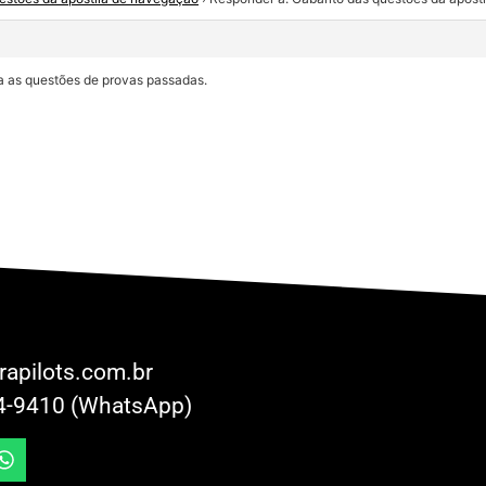
a as questões de provas passadas.
rapilots.com.br
4-9410 (WhatsApp)