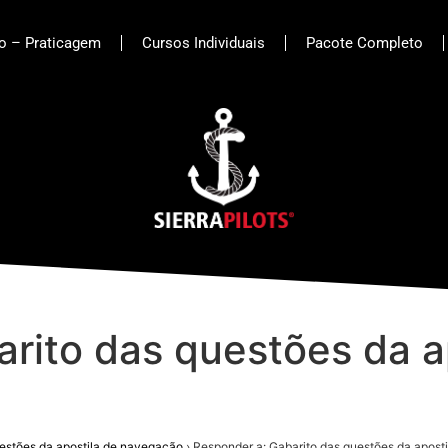
to – Praticagem
Cursos Individuais
Pacote Completo
rito das questões da a
estões da apostila de navegação
›
Responder a: Gabarito das questões da apost