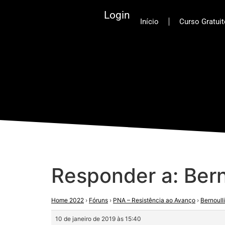
Login
Início
Curso Gratui
Responder a: Bern
Home 2022
›
Fóruns
›
PNA – Resistência ao Avanço
›
Bernoulli
10 de janeiro de 2019 às 15:40