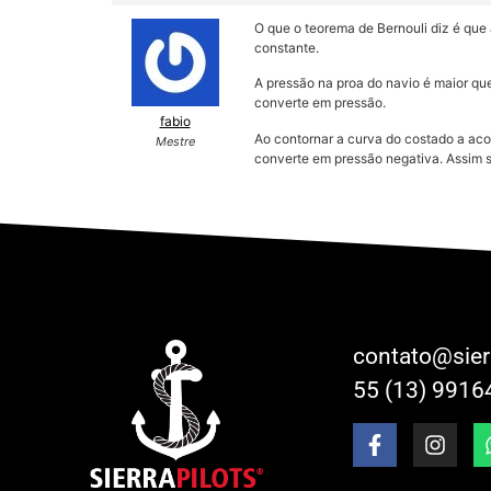
O que o teorema de Bernouli diz é que 
constante.
A pressão na proa do navio é maior qu
converte em pressão.
fabio
Ao contornar a curva do costado a acon
Mestre
converte em pressão negativa. Assim s
contato@sier
55 (13) 9916