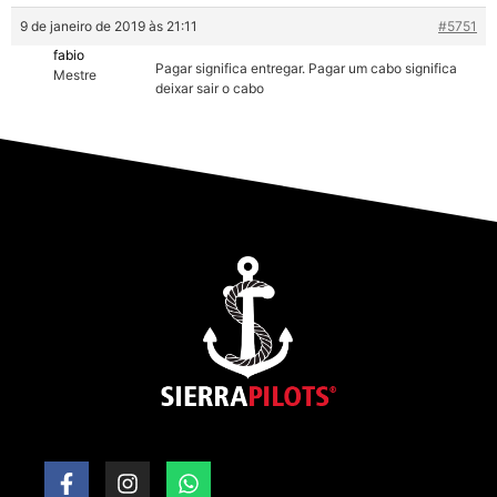
9 de janeiro de 2019 às 21:11
#5751
fabio
Pagar significa entregar. Pagar um cabo significa
Mestre
deixar sair o cabo