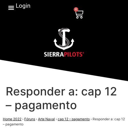
Login
0
Responder a: cap 12
– pagamento
Home 2022
›
Fóruns
›
Arte Naval
›
cap 12 – pagamento
›
Responder a: cap 12
– pagamento