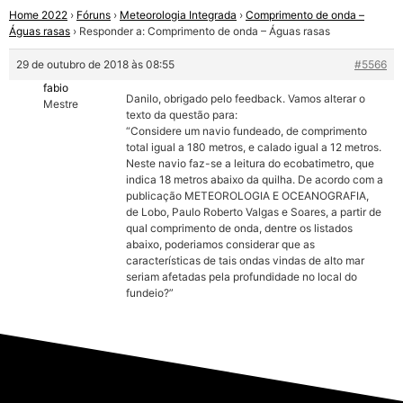
Home 2022
›
Fóruns
›
Meteorologia Integrada
›
Comprimento de onda –
Águas rasas
›
Responder a: Comprimento de onda – Águas rasas
29 de outubro de 2018 às 08:55
#5566
fabio
Danilo, obrigado pelo feedback. Vamos alterar o
Mestre
texto da questão para:
“Considere um navio fundeado, de comprimento
total igual a 180 metros, e calado igual a 12 metros.
Neste navio faz-se a leitura do ecobatimetro, que
indica 18 metros abaixo da quilha. De acordo com a
publicação METEOROLOGIA E OCEANOGRAFIA,
de Lobo, Paulo Roberto Valgas e Soares, a partir de
qual comprimento de onda, dentre os listados
abaixo, poderiamos considerar que as
características de tais ondas vindas de alto mar
seriam afetadas pela profundidade no local do
fundeio?”