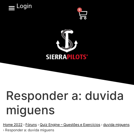
Login
0
Responder a: duvida
miguens
Home 2022
›
Fóruns
›
Quiz Engine – Questões e Exercícios
›
duvida miguens
›
Responder a: duvida miguens