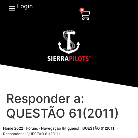
Login
0
Responder a:
QUESTÃO 61(2011)
Home 2022
›
Fóruns
›
Navegação (Miguens)
›
QUESTÃO 61(2011)
›
Responder a: QUESTÃO 61(2011)