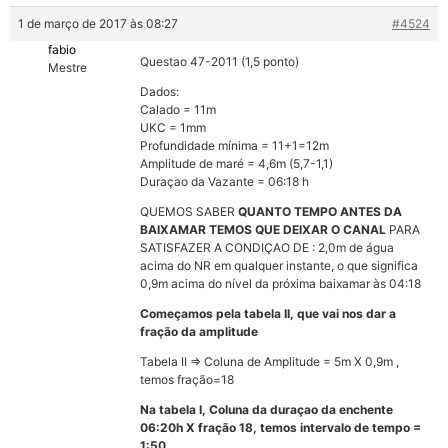
1 de março de 2017 às 08:27
#4524
fabio
Questao 47-2011 (1,5 ponto)
Mestre
Dados:
Calado = 11m
UKC = 1mm
Profundidade mínima = 11+1=12m
Amplitude de maré = 4,6m (5,7-1,1)
Duraçao da Vazante = 06:18 h
QUEMOS SABER
QUANTO TEMPO ANTES DA
BAIXAMAR TEMOS QUE DEIXAR O CANAL
PARA
SATISFAZER A CONDIÇAO DE : 2,0m de água
acima do NR em qualquer instante, o que significa
0,9m acima do nível da próxima baixamar às 04:18
Começamos pela tabela II, que vai nos dar a
fração da amplitude
Tabela II => Coluna de Amplitude = 5m X 0,9m ,
temos fração=18
Na tabela I, Coluna da duraçao da enchente
06:20h X fração 18, temos intervalo de tempo =
1:50