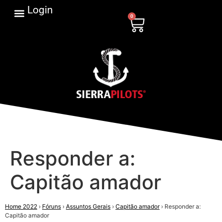
Login
0
Responder a:
Capitão amador
Home 2022
›
Fóruns
›
Assuntos Gerais
›
Capitão amador
›
Responder a:
Capitão amador