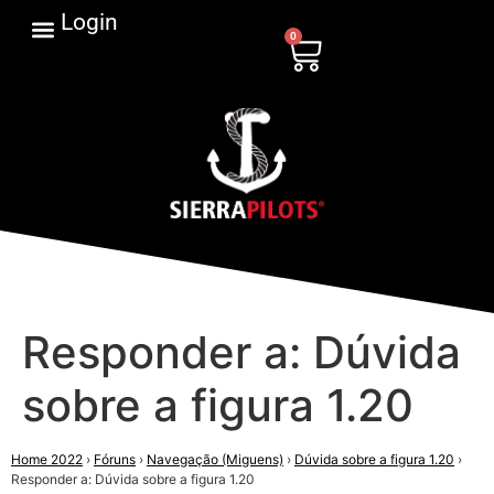
Login
0
Responder a: Dúvida
sobre a figura 1.20
Home 2022
›
Fóruns
›
Navegação (Miguens)
›
Dúvida sobre a figura 1.20
›
Responder a: Dúvida sobre a figura 1.20