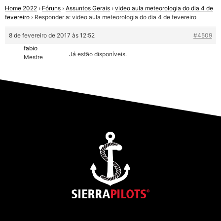
Home 2022
›
Fóruns
›
Assuntos Gerais
›
video aula meteorologia do dia 4 de
fevereiro
›
Responder a: video aula meteorologia do dia 4 de fevereiro
8 de fevereiro de 2017 às 12:52
#4509
fabio
Já estão disponíveis.
Mestre